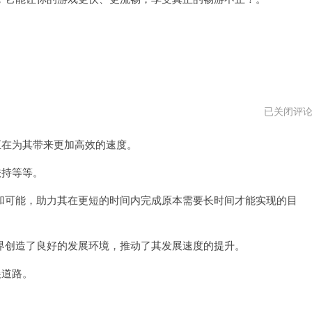
西
已关闭评
部
世
在为其带来更加高效的速度。
界
加
速
扶持等等。
器
官
可能，助力其在更短的时间内完成原本需要长时间才能实现的目
方
网
址
创造了良好的发展环境，推动了其发展速度的提升。
展道路。