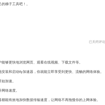
的梯子工具吧！。
tly
已关闭评
加
速
。
器
安
卓
能够更快地浏览网页、观看在线视频、下载文件等。
下
载
装和启动tly加速器，你就能立即享受到更快、流畅的网络体验。
开始加速。
升网络速度。
器都能有效地加快数据传输速度，让网络不再拖慢你的上网体验。