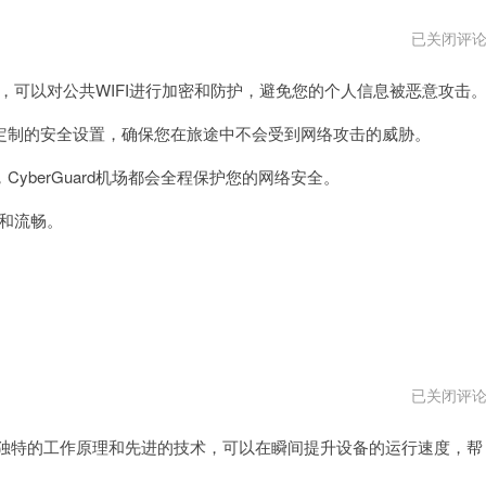
CyberGua
已关闭评
机
场
备，可以对公共WIFI进行加密和防护，避免您的个人信息被恶意攻击
官
网
制的安全设置，确保您在旅途中不会受到网络攻击的威胁。
berGuard机场都会全程保护您的网络安全。
心和流畅。
gkd
已关闭评
加
速
独特的工作原理和先进的技术，可以在瞬间提升设备的运行速度，帮
器
vpm