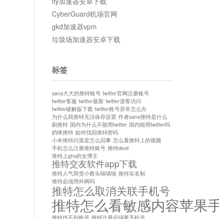
tly加速器安卓下载
CyberGuard机场官网
rd
论
gkd加速器vpm
垃圾场加速器安卓下载
。
标签
sana大大的推特账号
twitter官网注册账号
twitter客服
twitter最新
twitter游客访问
twitter破解版下载
twitter账号异常怎么办
为什么我推特无法保存设置
作者sana推特是什么
刷推特
国内为什么不能用twitter
国内能用twitter吗
奶咪推特
如何找回推特密码
小米推特闪退是怎么回事
怎么看推特上的视频
手机怎么注册推特账号
推特devil
推特上ghs的女博主
推特交友软件app下载
推特人气萌货小蔡头喵喵喵
推特实名制
论
推特必须用外网吗
推特怎么取消关联手机号
推特怎么看敏感内容苹果
推特找不到账号
推特注册必须要手机号