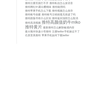
推特注册页面打不开
推特私信怎么发语音
推特网红91露出樱桃味
推特能用吗
推特苹果手机怎么下载
推特视频怎么保存
推特账号创建
推特账号注销就毫无痕迹了吗
推特跟脸书有什么区别
推特返回顶部怎么取消
推特高颜值奶牛miko
推特高清视频
推特黄片
最新推特怎么解除敏感内容
最火顺丰快递小哥推特
注册twitter手机验证不了
石原里美推特
苹果手机如何下载twitter
论