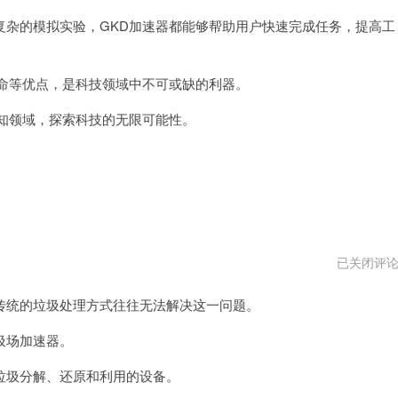
杂的模拟实验，GKD加速器都能够帮助用户快速完成任务，提高工
命等优点，是科技领域中不可或缺的利器。
知领域，探索科技的无限可能性。
垃
已关闭评
圾
场
统的垃圾处理方式往往无法解决这一问题。
加
速
器
圾场加速器。
安
卓
圾分解、还原和利用的设备。
下
载