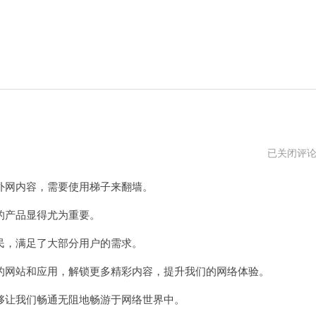
好
已关闭评
用
收
网内容，需要使用梯子来翻墙。
费
便
宜
产品显得尤为重要。
的
梯
，满足了大部分用户的需求。
子
免
费
网站和应用，解锁更多精彩内容，提升我们的网络体验。
试
用
让我们畅通无阻地畅游于网络世界中。