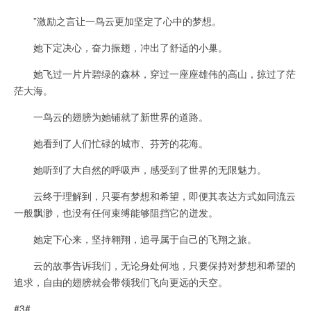
”激励之言让一鸟云更加坚定了心中的梦想。
她下定决心，奋力振翅，冲出了舒适的小巢。
她飞过一片片碧绿的森林，穿过一座座雄伟的高山，掠过了茫
茫大海。
一鸟云的翅膀为她铺就了新世界的道路。
她看到了人们忙碌的城市、芬芳的花海。
她听到了大自然的呼吸声，感受到了世界的无限魅力。
云终于理解到，只要有梦想和希望，即便其表达方式如同流云
一般飘渺，也没有任何束缚能够阻挡它的迸发。
她定下心来，坚持翱翔，追寻属于自己的飞翔之旅。
云的故事告诉我们，无论身处何地，只要保持对梦想和希望的
追求，自由的翅膀就会带领我们飞向更远的天空。
#3#