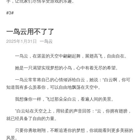
手，让玩家们尽情享受游戏的乐趣。
#3#
一鸟云用不了了
2025年1月31日
一鸟云
一鸟云，在湛蓝的天空中翩翩起舞，展翅高飞，自由自在。
她是一只渴望实现梦想的小鸟，心中有着无尽的希望。
一鸟云常常将自己的心情倾诉给白云，她说：“白云啊，你可
知道我有多么羡慕你，可以自由地飘荡在天空中。
我想像你一样，飞过那朵朵白云，看遍人间的美景。
”白云站在天空之上，用轻柔的声音回答：“云，你拥有翅膀，
就已经具备了自由的力量。
只要你勇敢翱翔，不断追逐你的梦想，你就能看到更多美丽的
风景。