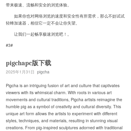
带来极速、流畅和安全的浏览体验。
如果你也对网络浏览的速度和安全性有所需求，那么不妨试试
轻蜂加速器，相信它一定不会让你失望。
让我们一起畅享极速浏览吧！。
#3#
pigchapc版下载
2025年1月31日
pigcha
Pigcha is an intriguing fusion of art and culture that captivates
viewers with its whimsical charm. With roots in various art
movements and cultural traditions, Pigcha artists reimagine the
humble pig as a symbol of creativity and cultural diversity. This
unique art form allows the artists to experiment with different
styles, techniques, and materials, resulting in stunning visual
creations. From pig-inspired sculptures adorned with traditional