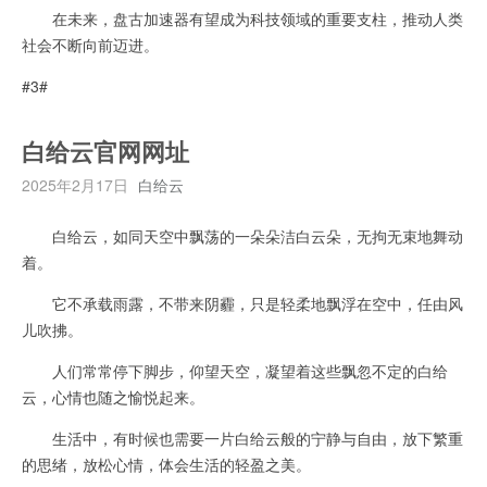
在未来，盘古加速器有望成为科技领域的重要支柱，推动人类
社会不断向前迈进。
#3#
白给云官网网址
2025年2月17日
白给云
白给云，如同天空中飘荡的一朵朵洁白云朵，无拘无束地舞动
着。
它不承载雨露，不带来阴霾，只是轻柔地飘浮在空中，任由风
儿吹拂。
人们常常停下脚步，仰望天空，凝望着这些飘忽不定的白给
云，心情也随之愉悦起来。
生活中，有时候也需要一片白给云般的宁静与自由，放下繁重
的思绪，放松心情，体会生活的轻盈之美。