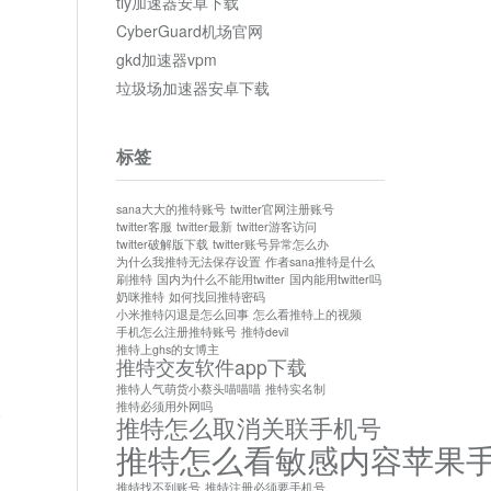
tly加速器安卓下载
CyberGuard机场官网
gkd加速器vpm
垃圾场加速器安卓下载
标签
sana大大的推特账号
twitter官网注册账号
twitter客服
twitter最新
twitter游客访问
twitter破解版下载
twitter账号异常怎么办
为什么我推特无法保存设置
作者sana推特是什么
刷推特
国内为什么不能用twitter
国内能用twitter吗
奶咪推特
如何找回推特密码
小米推特闪退是怎么回事
怎么看推特上的视频
手机怎么注册推特账号
推特devil
推特上ghs的女博主
推特交友软件app下载
推特人气萌货小蔡头喵喵喵
推特实名制
推特必须用外网吗
论
推特怎么取消关联手机号
推特怎么看敏感内容苹果
推特找不到账号
推特注册必须要手机号