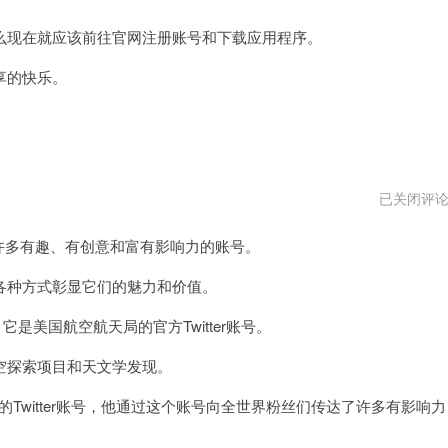
现在就应该前往官网注册账号和下载应用程序。
享的快乐。
twitter
已关闭评
上
劲
着许多有趣、有创意和富有影响力的账号。
爆
的
账
种方式彰显它们的魅力和价值。
号
app
美国航空航天局的官方Twitter账号。
探索项目和天文学发现。
的Twitter账号，他通过这个账号向全世界粉丝们传达了许多有影响力