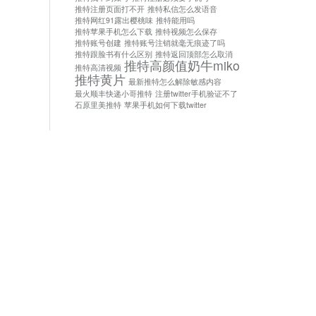
推特注册页面打不开
推特私信怎么发语音
推特网红91露出樱桃味
推特能用吗
推特苹果手机怎么下载
推特视频怎么保存
推特账号创建
推特账号注销就毫无痕迹了吗
推特跟脸书有什么区别
推特返回顶部怎么取消
推特高颜值奶牛miko
推特高清视频
推特黄片
最新推特怎么解除敏感内容
最火顺丰快递小哥推特
注册twitter手机验证不了
石原里美推特
苹果手机如何下载twitter