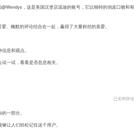
如@Wendys，这是美国汉堡店温迪的账号，它以独特的俏皮口吻和
与可爱、幽默的评论结合在一起，赢得了大量粉丝的喜爱。
种信息和观点。
试一试，看看是否息息相关。
推
已关闭评
特
现
份的一部分。
在
不
能
够让人们轻松记住这个用户。
改
昵