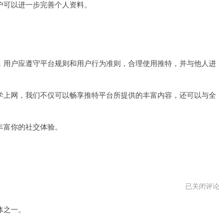
可以进一步完善个人资料。
用户应遵守平台规则和用户行为准则，合理使用推特，并与他人进
上网，我们不仅可以畅享推特平台所提供的丰富内容，还可以与全
富你的社交体验。
推
已关闭评
特
安
体之一。
卓
版