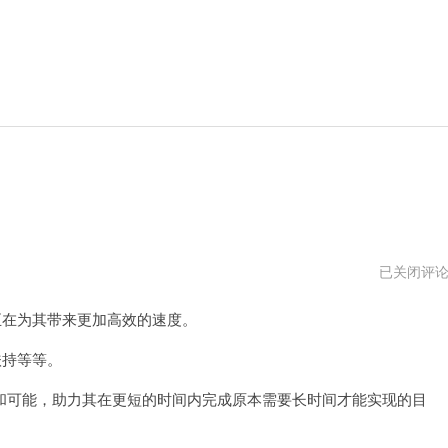
西
已关闭评
部
世
在为其带来更加高效的速度。
界
加
速
扶持等等。
器
官
可能，助力其在更短的时间内完成原本需要长时间才能实现的目
方
网
址