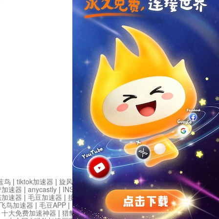
论
蓝鸟
|
tiktok加速器
|
旋风加速度器
|
旋风加速
|
管加速器
|
anycastly
|
INS加速器
|
INS加速器免费版
菇加速器
|
毛豆加速器
|
接码平台
|
接码S
|
西柚加速
飞鸟加速器
|
毛豆APP
|
PIKPAK
|
安卓vqn免费
|
一
|
十大免费加速神器
|
猎豹加速器
|
蚂蚁加速器
|
坚