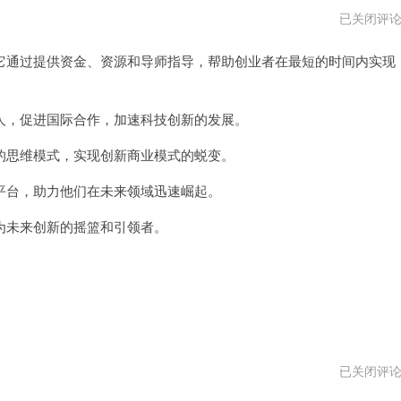
西
已关闭评
部
世
通过提供资金、资源和导师指导，帮助创业者在最短的时间内实现
界
加
速
器
vp
，促进国际合作，加速科技创新的发展。
思维模式，实现创新商业模式的蜕变。
台，助力他们在未来领域迅速崛起。
未来创新的摇篮和引领者。
西
已关闭评
部
世