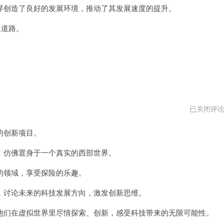
创造了良好的发展环境，推动了其发展速度的提升。
展道路。
西
已关闭评
部
世
的创新项目。
界
加
速
仿佛置身于一个真实的西部世界。
器
电
领域，享受探险的乐趣。
脑
版
下
讨论未来的科技发展方向，激发创新思维。
载
们在虚拟世界里尽情探索、创新，感受科技带来的无限可能性。