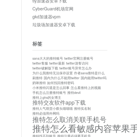
tly加速器安卓下载
CyberGuard机场官网
gkd加速器vpm
垃圾场加速器安卓下载
论
标签
sana大大的推特账号
twitter官网注册账号
twitter客服
twitter最新
twitter游客访问
twitter破解版下载
twitter账号异常怎么办
为什么我推特无法保存设置
作者sana推特是什么
刷推特
国内为什么不能用twitter
国内能用twitter吗
奶咪推特
如何找回推特密码
小米推特闪退是怎么回事
怎么看推特上的视频
手机怎么注册推特账号
推特devil
推特上ghs的女博主
推特交友软件app下载
推特人气萌货小蔡头喵喵喵
推特实名制
推特必须用外网吗
推特怎么取消关联手机号
推特怎么看敏感内容苹果
推特找不到账号
推特注册必须要手机号