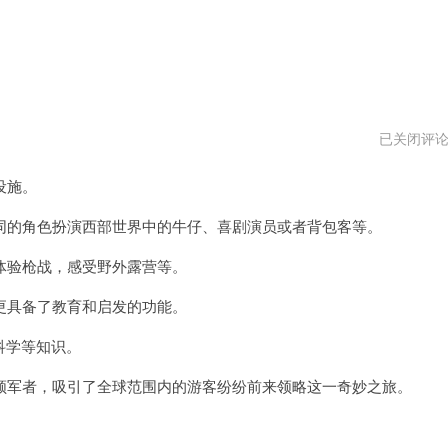
西
已关闭评
部
世
设施。
界
加
速
的角色扮演西部世界中的牛仔、喜剧演员或者背包客等。
器
下
验枪战，感受野外露营等。
载
地
址
具备了教育和启发的功能。
科学等知识。
军者，吸引了全球范围内的游客纷纷前来领略这一奇妙之旅。