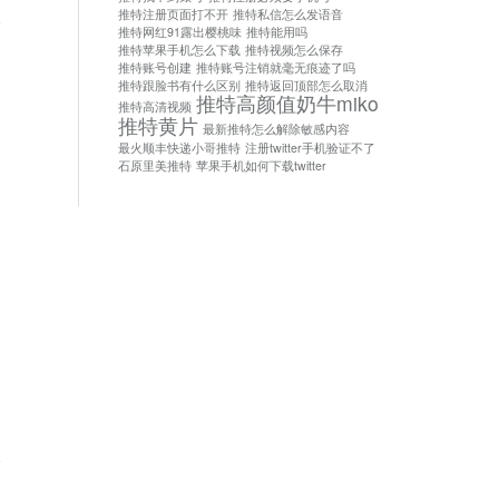
推特注册页面打不开
推特私信怎么发语音
论
推特网红91露出樱桃味
推特能用吗
推特苹果手机怎么下载
推特视频怎么保存
推特账号创建
推特账号注销就毫无痕迹了吗
推特跟脸书有什么区别
推特返回顶部怎么取消
推特高颜值奶牛miko
推特高清视频
推特黄片
最新推特怎么解除敏感内容
最火顺丰快递小哥推特
注册twitter手机验证不了
石原里美推特
苹果手机如何下载twitter
论