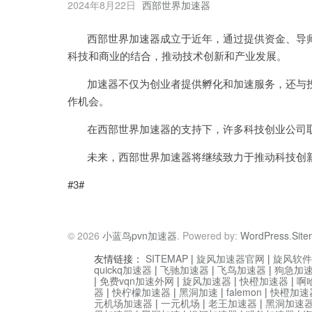
2024年8月22日
西部世界加速器
西部世界加速器成立于近年，通过提供资金、导师
科技和商业的结合，推动技术创新和产业发展。
加速器不仅为创业者提供孵化和加速服务，还与投
作机会。
在西部世界加速器的支持下，许多科技创业公司取
未来，西部世界加速器将继续致力于推动科技创新
#3#
© 2026
小蓝鸟pvn加速器
. Powered by:
WordPress
.
Sit
友情链接：
SITEMAP
|
旋风加速器官网
|
旋风软件
quickq加速器
|
飞驰加速器
|
飞鸟加速器
|
狗急加
|
免费vqn加速外网
|
旋风加速器
|
快橙加速器
|
啊
器
|
快柠檬加速器
|
黑洞加速
|
falemon
|
快橙加速
元机场加速器
|
一元机场
|
老王加速器
|
黑洞加速