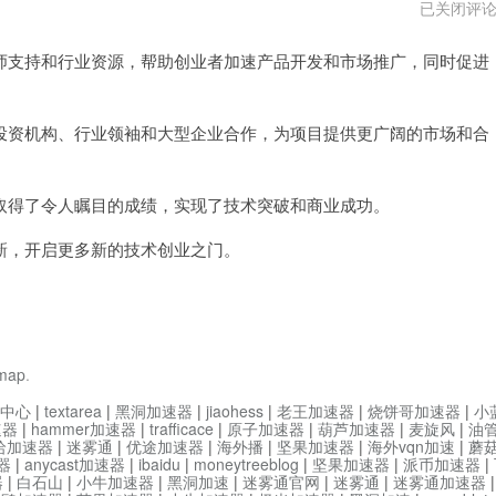
西
已关闭评
部
世
支持和行业资源，帮助创业者加速产品开发和市场推广，同时促进
界
加
速
器
打
资机构、行业领袖和大型企业合作，为项目提供更广阔的市场和合
不
开
得了令人瞩目的成绩，实现了技术突破和商业成功。
，开启更多新的技术创业之门。
emap
.
中心
|
textarea
|
黑洞加速器
|
jiaohess
|
老王加速器
|
烧饼哥加速器
|
小
速器
|
hammer加速器
|
trafficace
|
原子加速器
|
葫芦加速器
|
麦旋风
|
油
哈加速器
|
迷雾通
|
优途加速器
|
海外播
|
坚果加速器
|
海外vqn加速
|
蘑
器
|
anycast加速器
|
ibaidu
|
moneytreeblog
|
坚果加速器
|
派币加速器
|
器
|
白石山
|
小牛加速器
|
黑洞加速
|
迷雾通官网
|
迷雾通
|
迷雾通加速器