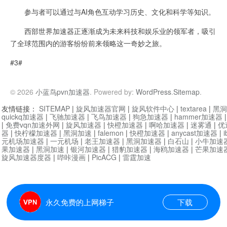
参与者可以通过与AI角色互动学习历史、文化和科学等知识。
西部世界加速器正逐渐成为未来科技和娱乐业的领军者，吸引
了全球范围内的游客纷纷前来领略这一奇妙之旅。
#3#
© 2026
小蓝鸟pvn加速器
. Powered by:
WordPress
.
Sitemap
.
友情链接：
SITEMAP
|
旋风加速器官网
|
旋风软件中心
|
textarea
|
黑洞
quickq加速器
|
飞驰加速器
|
飞鸟加速器
|
狗急加速器
|
hammer加速器
|
免费vqn加速外网
|
旋风加速器
|
快橙加速器
|
啊哈加速器
|
迷雾通
|
优
器
|
快柠檬加速器
|
黑洞加速
|
falemon
|
快橙加速器
|
anycast加速器
|
i
元机场加速器
|
一元机场
|
老王加速器
|
黑洞加速器
|
白石山
|
小牛加速
果加速器
|
黑洞加速
|
银河加速器
|
猎豹加速器
|
海鸥加速器
|
芒果加速
旋风加速器度器
|
哔咔漫画
|
PicACG
|
雷霆加速
永久免费的上网梯子
下载