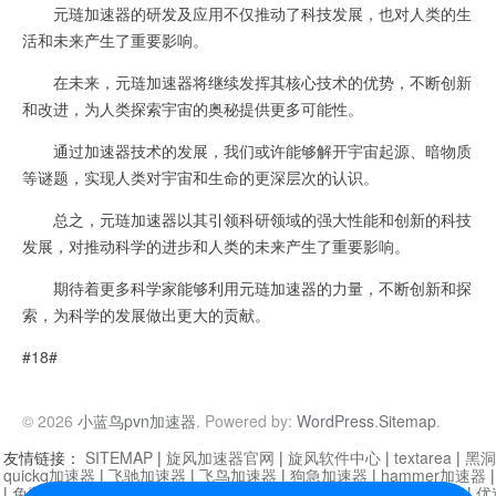
元琏加速器的研发及应用不仅推动了科技发展，也对人类的生
活和未来产生了重要影响。
在未来，元琏加速器将继续发挥其核心技术的优势，不断创新
和改进，为人类探索宇宙的奥秘提供更多可能性。
通过加速器技术的发展，我们或许能够解开宇宙起源、暗物质
等谜题，实现人类对宇宙和生命的更深层次的认识。
总之，元琏加速器以其引领科研领域的强大性能和创新的科技
发展，对推动科学的进步和人类的未来产生了重要影响。
期待着更多科学家能够利用元琏加速器的力量，不断创新和探
索，为科学的发展做出更大的贡献。
#18#
© 2026
小蓝鸟pvn加速器
. Powered by:
WordPress
.
Sitemap
.
友情链接：
SITEMAP
|
旋风加速器官网
|
旋风软件中心
|
textarea
|
黑洞
quickq加速器
|
飞驰加速器
|
飞鸟加速器
|
狗急加速器
|
hammer加速器
|
免费vqn加速外网
|
旋风加速器
|
快橙加速器
|
啊哈加速器
|
迷雾通
|
优