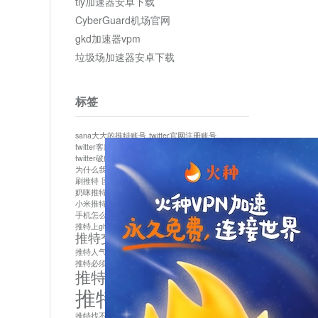
tly加速器安卓下载
CyberGuard机场官网
gkd加速器vpm
垃圾场加速器安卓下载
标签
sana大大的推特账号
twitter官网注册账号
twitter客服
twitter最新
twitter游客访问
twitter破解版下载
twitter账号异常怎么办
为什么我推特无法保存设置
作者sana推特是什么
刷推特
国内为什么不能用twitter
国内能用twitter吗
奶咪推特
如何找回推特密码
小米推特闪退是怎么回事
怎么看推特上的视频
手机怎么注册推特账号
推特devil
推特上ghs的女博主
推特交友软件app下载
推特人气萌货小蔡头喵喵喵
推特实名制
推特必须用外网吗
推特怎么取消关联手机号
推特怎么看敏感内容苹果
推特找不到账号
推特注册必须要手机号