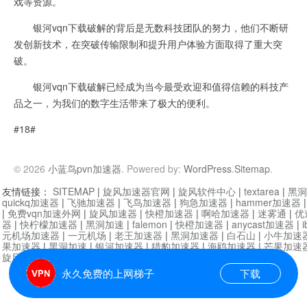
戏等资源。
银河vqn下载破解的背后是无数科技团队的努力，他们不断研
发创新技术，在突破传输限制和提升用户体验方面取得了重大突
破。
银河vqn下载破解已经成为当今最受欢迎和值得信赖的科技产
品之一，为我们的数字生活带来了极大的便利。
#18#
© 2026
小蓝鸟pvn加速器
. Powered by:
WordPress
.
Sitemap
.
友情链接：
SITEMAP
|
旋风加速器官网
|
旋风软件中心
|
textarea
|
黑洞
quickq加速器
|
飞驰加速器
|
飞鸟加速器
|
狗急加速器
|
hammer加速器
|
免费vqn加速外网
|
旋风加速器
|
快橙加速器
|
啊哈加速器
|
迷雾通
|
优
器
|
快柠檬加速器
|
黑洞加速
|
falemon
|
快橙加速器
|
anycast加速器
|
i
元机场加速器
|
一元机场
|
老王加速器
|
黑洞加速器
|
白石山
|
小牛加速
果加速器
|
黑洞加速
|
银河加速器
|
猎豹加速器
|
海鸥加速器
|
芒果加速
旋风加速器度器
|
哔咔漫画
|
PicACG
|
雷霆加速
永久免费的上网梯子
下载