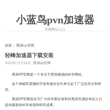
小蓝鸟pvn加速器
官网网址入口
标签：
黑洞vp官网
轻蜂加速器下载安装
2023年12月24日
黑洞vp官网
黑洞VP官网是一个专注于黑洞领域的科学网站。
这个神秘而震撼的宇宙奇观在近年来引起了广泛的关注和研
究。
黑洞VP官网旨在为广大科学爱好者和对黑洞充满好奇的人们
提供最新的科学发现和研究成果。