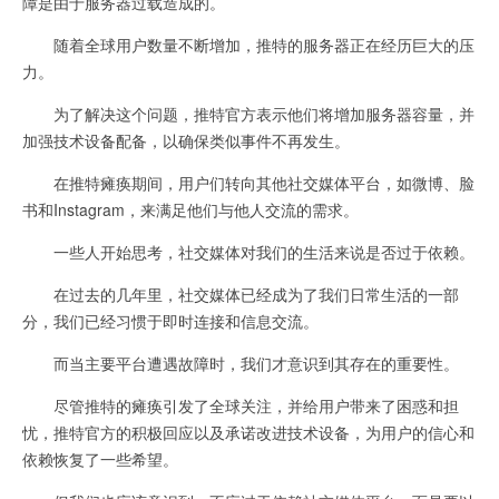
障是由于服务器过载造成的。
随着全球用户数量不断增加，推特的服务器正在经历巨大的压
力。
为了解决这个问题，推特官方表示他们将增加服务器容量，并
加强技术设备配备，以确保类似事件不再发生。
在推特瘫痪期间，用户们转向其他社交媒体平台，如微博、脸
书和Instagram，来满足他们与他人交流的需求。
一些人开始思考，社交媒体对我们的生活来说是否过于依赖。
在过去的几年里，社交媒体已经成为了我们日常生活的一部
分，我们已经习惯于即时连接和信息交流。
而当主要平台遭遇故障时，我们才意识到其存在的重要性。
尽管推特的瘫痪引发了全球关注，并给用户带来了困惑和担
忧，推特官方的积极回应以及承诺改进技术设备，为用户的信心和
依赖恢复了一些希望。