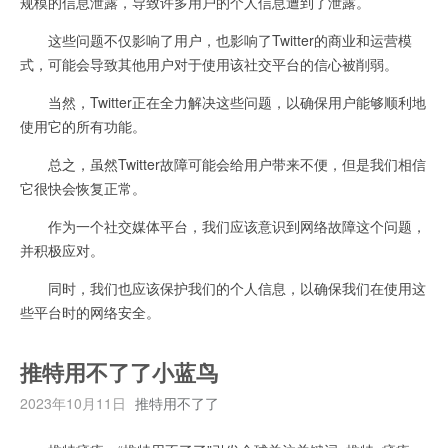
规模的信息泄露，导致许多用户的个人信息遭到了泄露。
这些问题不仅影响了用户，也影响了Twitter的商业和运营模
式，可能会导致其他用户对于使用该社交平台的信心被削弱。
当然，Twitter正在全力解决这些问题，以确保用户能够顺利地
使用它的所有功能。
总之，虽然Twitter故障可能会给用户带来不便，但是我们相信
它很快会恢复正常。
作为一个社交媒体平台，我们应该意识到网络故障这个问题，
并积极应对。
同时，我们也应该保护我们的个人信息，以确保我们在使用这
些平台时的网络安全。
推特用不了了小蓝鸟
2023年10月11日
推特用不了了