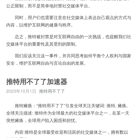
公正限制，而不是简单地封禁社交媒体平台。
同时，用户们也需要注意在社交媒体上表达自己观点的方式与
内容，以维护互联网的健康与秩序。
总之，推特被封禁是对互联网自由的一次挑战，也提醒我们社
交媒体平台的重要性及其受到的限制。
我们应该关注这一事件，并共同思考如何平衡个人权利与国家
安全，维护互联网自由与言论自由的发展。
推特用不了了加速器
2023年10月1日
推特用不了了
推特瘫痪：“推特用不了了”引发全球关注关键词: 推特, 瘫痪,
全球关注描述: 推特作为全球最大的社交媒体平台之一，在某一天
突然瘫痪，全球用户陷入困惑和担忧。
内容:推特是全球最受欢迎和活跃的社交媒体之一，拥有数以