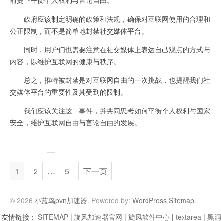
政府应该制定明确的政策和法规，确保对互联网使用的合理和
公正限制，而不是简单地封禁社交媒体平台。
同时，用户们也需要注意在社交媒体上表达自己观点的方式与
内容，以维护互联网的健康与秩序。
总之，推特被封禁是对互联网自由的一次挑战，也提醒我们社
交媒体平台的重要性及其受到的限制。
我们应该关注这一事件，并共同思考如何平衡个人权利与国家
安全，维护互联网自由与言论自由的发展。
1
2
…
5
下一页
© 2026
小蓝鸟pvn加速器
. Powered by:
WordPress
.
Sitemap
.
友情链接：
SITEMAP
|
旋风加速器官网
|
旋风软件中心
|
textarea
|
黑洞