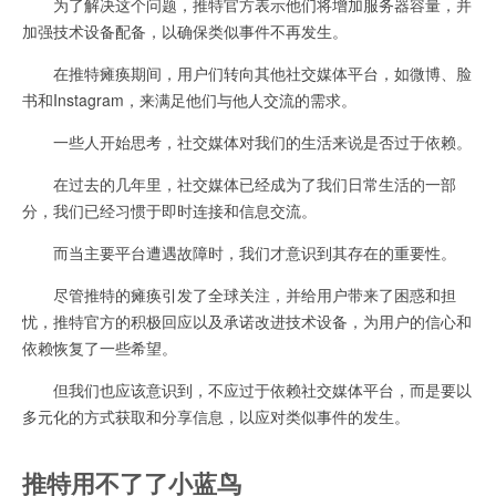
为了解决这个问题，推特官方表示他们将增加服务器容量，并
加强技术设备配备，以确保类似事件不再发生。
在推特瘫痪期间，用户们转向其他社交媒体平台，如微博、脸
书和Instagram，来满足他们与他人交流的需求。
一些人开始思考，社交媒体对我们的生活来说是否过于依赖。
在过去的几年里，社交媒体已经成为了我们日常生活的一部
分，我们已经习惯于即时连接和信息交流。
而当主要平台遭遇故障时，我们才意识到其存在的重要性。
尽管推特的瘫痪引发了全球关注，并给用户带来了困惑和担
忧，推特官方的积极回应以及承诺改进技术设备，为用户的信心和
依赖恢复了一些希望。
但我们也应该意识到，不应过于依赖社交媒体平台，而是要以
多元化的方式获取和分享信息，以应对类似事件的发生。
推特用不了了小蓝鸟