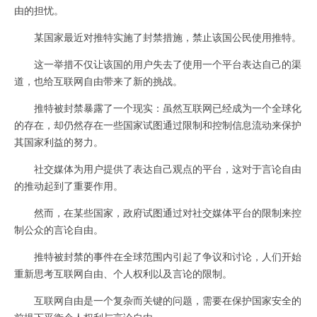
由的担忧。
某国家最近对推特实施了封禁措施，禁止该国公民使用推特。
这一举措不仅让该国的用户失去了使用一个平台表达自己的渠
道，也给互联网自由带来了新的挑战。
推特被封禁暴露了一个现实：虽然互联网已经成为一个全球化
的存在，却仍然存在一些国家试图通过限制和控制信息流动来保护
其国家利益的努力。
社交媒体为用户提供了表达自己观点的平台，这对于言论自由
的推动起到了重要作用。
然而，在某些国家，政府试图通过对社交媒体平台的限制来控
制公众的言论自由。
推特被封禁的事件在全球范围内引起了争议和讨论，人们开始
重新思考互联网自由、个人权利以及言论的限制。
互联网自由是一个复杂而关键的问题，需要在保护国家安全的
前提下平衡个人权利与言论自由。