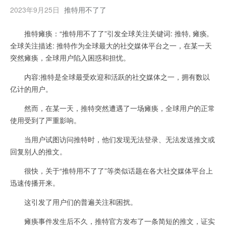
2023年9月25日
推特用不了了
推特瘫痪：“推特用不了了”引发全球关注关键词: 推特, 瘫痪,
全球关注描述: 推特作为全球最大的社交媒体平台之一，在某一天
突然瘫痪，全球用户陷入困惑和担忧。
内容:推特是全球最受欢迎和活跃的社交媒体之一，拥有数以
亿计的用户。
然而，在某一天，推特突然遭遇了一场瘫痪，全球用户的正常
使用受到了严重影响。
当用户试图访问推特时，他们发现无法登录、无法发送推文或
回复别人的推文。
很快，关于“推特用不了了”等类似话题在各大社交媒体平台上
迅速传播开来。
这引发了用户们的普遍关注和困扰。
瘫痪事件发生后不久，推特官方发布了一条简短的推文，证实