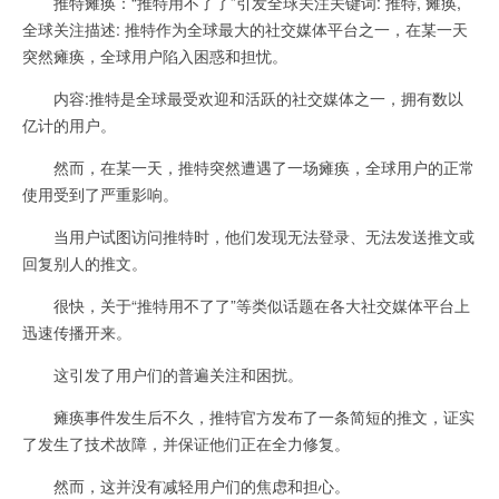
推特瘫痪：“推特用不了了”引发全球关注关键词: 推特, 瘫痪,
全球关注描述: 推特作为全球最大的社交媒体平台之一，在某一天
突然瘫痪，全球用户陷入困惑和担忧。
内容:推特是全球最受欢迎和活跃的社交媒体之一，拥有数以
亿计的用户。
然而，在某一天，推特突然遭遇了一场瘫痪，全球用户的正常
使用受到了严重影响。
当用户试图访问推特时，他们发现无法登录、无法发送推文或
回复别人的推文。
很快，关于“推特用不了了”等类似话题在各大社交媒体平台上
迅速传播开来。
这引发了用户们的普遍关注和困扰。
瘫痪事件发生后不久，推特官方发布了一条简短的推文，证实
了发生了技术故障，并保证他们正在全力修复。
然而，这并没有减轻用户们的焦虑和担心。