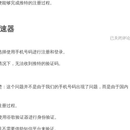
能够完成推特的注册过程。
速器
推
已关闭评
特
国
择使用手机号码进行注册和登录。
内
手
机
况下，无法收到推特的验证码。
号
收
不
到
验
：这个问题并不是由于我们的手机号码出现了问题，而是由于国内
证
码
加
速
注册过程。
器
使用谷歌验证器进行身份验证。
不需要借助短信平台来验证。