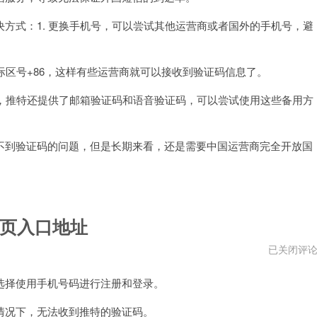
官
网
式：1. 更换手机号，可以尝试其他运营商或者国外的手机号，避
入
口
地
址
区号+86，这样有些运营商就可以接收到验证码信息了。
，推特还提供了邮箱验证码和语音验证码，可以尝试使用这些备用方
到验证码的问题，但是长期来看，还是需要中国运营商完全开放国
页入口地址
推
已关闭评
特
国
择使用手机号码进行注册和登录。
内
手
机
况下，无法收到推特的验证码。
号