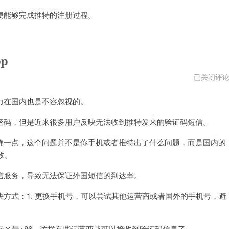
能够完成推特的注册过程。
p
推
已关闭评
特
国
在国内也是不容忽视的。
内
手
机
码，但是近来很多用户反映无法收到推特发来的验证码短信。
号
收
一点，这个问题并不是你手机或者推特出了什么问题，而是国内的
不
到
收。
验
证
码
服务，导致无法保证外国短信的到达率。
app
式：1. 更换手机号，可以尝试其他运营商或者国外的手机号，避
区号+86，这样有些运营商就可以接收到验证码信息了。