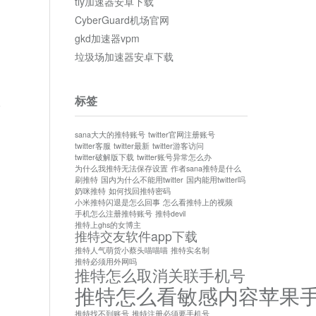
tly加速器安卓下载
CyberGuard机场官网
gkd加速器vpm
垃圾场加速器安卓下载
标签
论
sana大大的推特账号
twitter官网注册账号
twitter客服
twitter最新
twitter游客访问
twitter破解版下载
twitter账号异常怎么办
为什么我推特无法保存设置
作者sana推特是什么
刷推特
国内为什么不能用twitter
国内能用twitter吗
奶咪推特
如何找回推特密码
小米推特闪退是怎么回事
怎么看推特上的视频
手机怎么注册推特账号
推特devil
推特上ghs的女博主
推特交友软件app下载
推特人气萌货小蔡头喵喵喵
推特实名制
推特必须用外网吗
推特怎么取消关联手机号
推特怎么看敏感内容苹果
推特找不到账号
推特注册必须要手机号