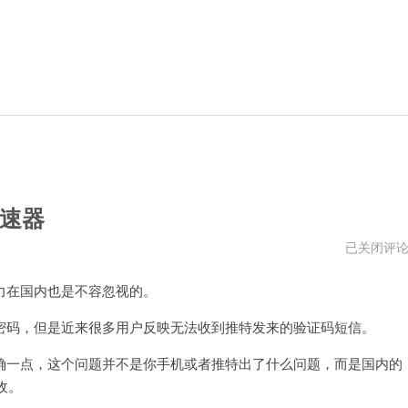
速器
推
已关闭评
特
国
在国内也是不容忽视的。
内
手
机
码，但是近来很多用户反映无法收到推特发来的验证码短信。
号
收
一点，这个问题并不是你手机或者推特出了什么问题，而是国内的
不
到
收。
验
证