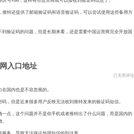
，推特还提供了邮箱验证码和语音验证码，可以尝试使用这些备用方
到验证码的问题，但是长期来看，还是需要中国运营商完全开放国
网入口地址
推
已关闭评
特
国
在国内也是不容忽视的。
内
手
机
码，但是近来很多用户反映无法收到推特发来的验证码短信。
号
收
一点，这个问题并不是你手机或者推特出了什么问题，而是国内的
不
到
收。
验
证
码
服务，导致无法保证外国短信的到达率。