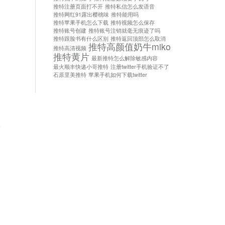
推特注册页面打不开
推特私信怎么发语音
推特网红91露出樱桃味
推特能用吗
推特苹果手机怎么下载
推特视频怎么保存
推特账号创建
推特账号注销就毫无痕迹了吗
推特跟脸书有什么区别
推特返回顶部怎么取消
推特高颜值奶牛miko
推特高清视频
推特黄片
最新推特怎么解除敏感内容
最火顺丰快递小哥推特
注册twitter手机验证不了
石原里美推特
苹果手机如何下载twitter
论