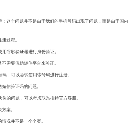
收
不
到
验
：这个问题并不是由于我们的手机号码出现了问题，而是由于国内
证
码
网
页
注册过程。
入
口
地
使用谷歌验证器进行身份验证。
址
不需要借助短信平台来验证。
号码，可以尝试使用该号码进行注册。
短信验证码的问题。
决你的问题，可以考虑联系推特官方客服。
决方案。
情况并不是一个个案。