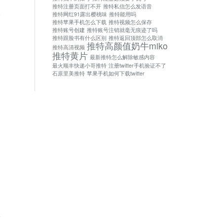
推特注册页面打不开
推特私信怎么发语音
论
推特网红91露出樱桃味
推特能用吗
推特苹果手机怎么下载
推特视频怎么保存
推特账号创建
推特账号注销就毫无痕迹了吗
推特跟脸书有什么区别
推特返回顶部怎么取消
推特高颜值奶牛miko
推特高清视频
推特黄片
最新推特怎么解除敏感内容
最火顺丰快递小哥推特
注册twitter手机验证不了
石原里美推特
苹果手机如何下载twitter
论