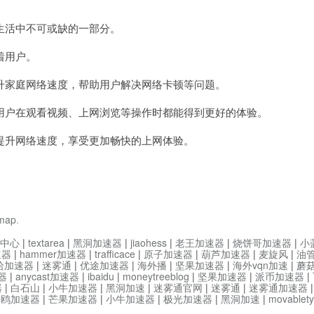
宽
加
活中不可或缺的一部分。
速
器
电
着用户。
脑
版
家庭网络速度，帮助用户解决网络卡顿等问题。
下
载
户在观看视频、上网浏览等操作时都能得到更好的体验。
升网络速度，享受更加畅快的上网体验。
emap
.
中心
|
textarea
|
黑洞加速器
|
jiaohess
|
老王加速器
|
烧饼哥加速器
|
小
速器
|
hammer加速器
|
trafficace
|
原子加速器
|
葫芦加速器
|
麦旋风
|
油
哈加速器
|
迷雾通
|
优途加速器
|
海外播
|
坚果加速器
|
海外vqn加速
|
蘑
器
|
anycast加速器
|
ibaidu
|
moneytreeblog
|
坚果加速器
|
派币加速器
|
器
|
白石山
|
小牛加速器
|
黑洞加速
|
迷雾通官网
|
迷雾通
|
迷雾通加速器
海鸥加速器
|
芒果加速器
|
小牛加速器
|
极光加速器
|
黑洞加速
|
movable