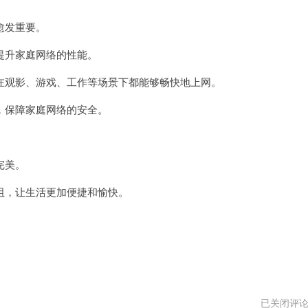
宽
加
愈发重要。
速
器
vpm
升家庭网络的性能。
观影、游戏、工作等场景下都能够畅快地上网。
保障家庭网络的安全。
。
完美。
，让生活更加便捷和愉快。
家
已关闭评