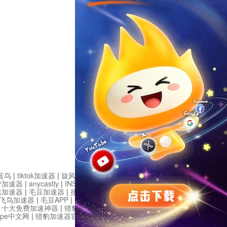
蓝鸟
|
tiktok加速器
|
旋风加速度器
|
旋风加速
|
管加速器
|
anycastly
|
INS加速器
|
INS加速器免费版
菇加速器
|
毛豆加速器
|
接码平台
|
接码S
|
西柚加速
飞鸟加速器
|
毛豆APP
|
PIKPAK
|
安卓vqn免费
|
一
|
十大免费加速神器
|
猎豹加速器
|
蚂蚁加速器
|
坚
type中文网
|
猎豹加速器官网
|
烧饼哥加速器官网
|