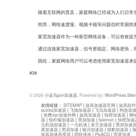
随着互联网的普及，家庭网络已经成为人们日常生
然而，网络速度慢、视频卡顿等问题也时常困扰
家宽加速器作为一种新型网络设备，可以有效提升
通过连接家宽加速器，信号更稳定、网络更快，用
因此，家庭网络用户可以考虑使用家宽加速器来提
#3#
© 2026
小蓝鸟pvn加速器
. Powered by:
WordPress
.
Sit
友情链接：
SITEMAP
|
旋风加速器官网
|
旋风软件
quickq加速器
|
飞驰加速器
|
飞鸟加速器
|
狗急加
|
免费vqn加速外网
|
旋风加速器
|
快橙加速器
|
啊
器
|
快柠檬加速器
|
黑洞加速
|
falemon
|
快橙加速
元机场加速器
|
一元机场
|
老王加速器
|
黑洞加速
果加速器
|
黑洞加速
|
银河加速器
|
猎豹加速器
|
旋风加速器度器
|
哔咔漫画
|
PicACG
|
雷霆加速