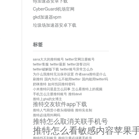
tly加速器安卓下载
CyberGuard机场官网
gkd加速器vpm
垃圾场加速器安卓下载
论
标签
sana大大的推特账号
twitter官网注册账号
twitter客服
twitter最新
twitter游客访问
twitter破解版下载
twitter账号异常怎么办
为什么我推特无法保存设置
作者sana推特是什么
刷推特
国内为什么不能用twitter
国内能用twitter吗
奶咪推特
如何找回推特密码
小米推特闪退是怎么回事
怎么看推特上的视频
手机怎么注册推特账号
推特devil
推特上ghs的女博主
推特交友软件app下载
推特人气萌货小蔡头喵喵喵
推特实名制
推特必须用外网吗
推特怎么取消关联手机号
推特怎么看敏感内容苹果
推特找不到账号
推特注册必须要手机号