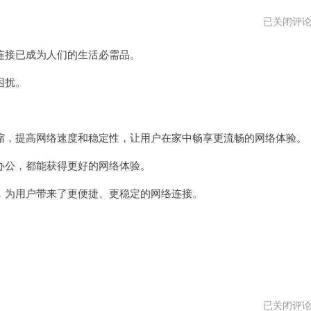
家
已关闭评
宽
加
接已成为人们的生活必需品。
速
器
传
困扰。
送
门
，提高网络速度和稳定性，让用户在家中畅享更流畅的网络体验。
公，都能获得更好的网络体验。
为用户带来了更便捷、更稳定的网络连接。
家
已关闭评