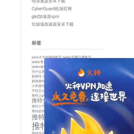
tly加速器安卓下载
CyberGuard机场官网
gkd加速器vpm
垃圾场加速器安卓下载
标签
sana大大的推特账号
twitter官网注册账号
twitter客服
twitter最新
twitter游客访问
twitter破解版下载
twitter账号异常怎么办
为什么我推特无法保存设置
作者sana推特是什么
刷推特
国内为什么不能用twitter
国内能用twitter吗
奶咪推特
如何找回推特密码
小米推特闪退是怎么回事
怎么看推特上的视频
手机怎么注册推特账号
推特devil
推特上ghs的女博主
推特交友软件app下载
推特人气萌货小蔡头喵喵喵
推特实名制
推特必须用外网吗
推特怎么取消关联手机号
推特怎么看敏感内容苹果
推特找不到账号
推特注册必须要手机号