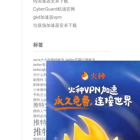
tly加速器安卓下载
CyberGuard机场官网
gkd加速器vpm
垃圾场加速器安卓下载
标签
sana大大的推特账号
twitter官网注册账号
twitter客服
twitter最新
twitter游客访问
twitter破解版下载
twitter账号异常怎么办
为什么我推特无法保存设置
作者sana推特是什么
刷推特
国内为什么不能用twitter
国内能用twitter吗
奶咪推特
如何找回推特密码
小米推特闪退是怎么回事
怎么看推特上的视频
手机怎么注册推特账号
推特devil
推特上ghs的女博主
推特交友软件app下载
推特人气萌货小蔡头喵喵喵
推特实名制
推特必须用外网吗
推特怎么取消关联手机号
推特怎么看敏感内容苹果
推特找不到账号
推特注册必须要手机号