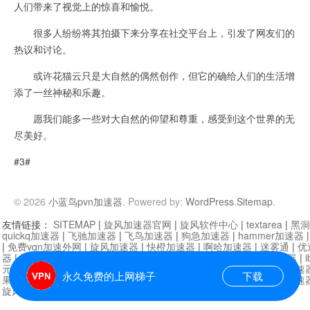
人们带来了视觉上的惊喜和愉悦。
很多人纷纷将其拍摄下来分享在社交平台上，引发了网友们的
热议和讨论。
或许花猫云只是大自然的偶然创作，但它的确给人们的生活增
添了一丝神秘和乐趣。
愿我们能多一些对大自然的仰望和尊重，感受到这个世界的无
尽美好。
#3#
© 2026
小蓝鸟pvn加速器
. Powered by:
WordPress
.
Sitemap
.
友情链接：
SITEMAP
|
旋风加速器官网
|
旋风软件中心
|
textarea
|
黑洞
quickq加速器
|
飞驰加速器
|
飞鸟加速器
|
狗急加速器
|
hammer加速器
|
免费vqn加速外网
|
旋风加速器
|
快橙加速器
|
啊哈加速器
|
迷雾通
|
优
器
|
快柠檬加速器
|
黑洞加速
|
falemon
|
快橙加速器
|
anycast加速器
|
i
元机场加速器
|
一元机场
|
老王加速器
|
黑洞加速器
|
白石山
|
小牛加速
永久免费的上网梯子
下载
果加速器
|
黑洞加速
|
银河加速器
|
猎豹加速器
|
海鸥加速器
|
芒果加速
旋风加速器度器
|
哔咔漫画
|
PicACG
|
雷霆加速