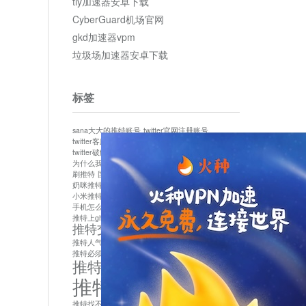
tly加速器安卓下载
CyberGuard机场官网
gkd加速器vpm
垃圾场加速器安卓下载
标签
sana大大的推特账号
twitter官网注册账号
twitter客服
twitter最新
twitter游客访问
twitter破解版下载
twitter账号异常怎么办
为什么我推特无法保存设置
作者sana推特是什么
刷推特
国内为什么不能用twitter
国内能用twitter吗
奶咪推特
如何找回推特密码
小米推特闪退是怎么回事
怎么看推特上的视频
手机怎么注册推特账号
推特devil
推特上ghs的女博主
推特交友软件app下载
推特人气萌货小蔡头喵喵喵
推特实名制
推特必须用外网吗
推特怎么取消关联手机号
推特怎么看敏感内容苹果
推特找不到账号
推特注册必须要手机号