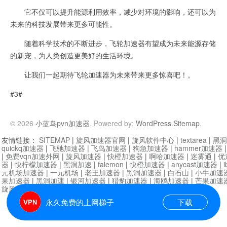
它不仅可以提升能源利用效率，减少对环境的影响，还可以为
未来的科技发展带来更多可能性。
随着科学技术的不断进步，飞轮加速器有望成为未来能源存储
的新宠，为人类创造更美好的生活环境。
让我们一起期待飞轮加速器为未来带来更多惊喜吧！。
#3#
© 2026
小蓝鸟pvn加速器
. Powered by:
WordPress
.
Sitemap
.
友情链接：
SITEMAP
|
旋风加速器官网
|
旋风软件中心
|
textarea
|
黑洞
quickq加速器
|
飞驰加速器
|
飞鸟加速器
|
狗急加速器
|
hammer加速器
|
免费vqn加速外网
|
旋风加速器
|
快橙加速器
|
啊哈加速器
|
迷雾通
|
优
器
|
快柠檬加速器
|
黑洞加速
|
falemon
|
快橙加速器
|
anycast加速器
|
i
元机场加速器
|
一元机场
|
老王加速器
|
黑洞加速器
|
白石山
|
小牛加速
果加速器
|
黑洞加速
|
银河加速器
|
猎豹加速器
|
海鸥加速器
|
芒果加速
旋风加速器度器
|
哔咔漫画
|
PicACG
|
雷霆加速
永久免费的上网梯子
下载