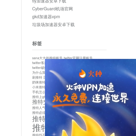
tly加速器安卓下载
CyberGuard机场官网
gkd加速器vpm
垃圾场加速器安卓下载
标签
sana大大的推特账号
twitter官网注册账号
twitter客服
twitter最新
twitter游客访问
twitter破解版下载
twitter账号异常怎么办
为什么我推特无法保存设置
作者sana推特是什么
刷推特
国内为什么不能用twitter
国内能用twitter吗
奶咪推特
如何找回推特密码
小米推特闪退是怎么回事
怎么看推特上的视频
手机怎么注册推特账号
推特devil
推特上ghs的女博主
推特交友软件app下载
推特人气萌货小蔡头喵喵喵
推特实名制
推特必须用外网吗
推特怎么取消关联手机号
推特怎么看敏感内容苹果
推特找不到账号
推特注册必须要手机号