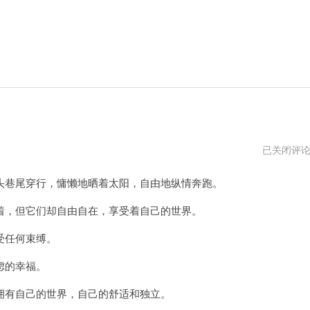
自
已关闭评
由
猫
巷尾穿行，慵懒地晒着太阳，自由地纵情奔跑。
官
网
，但它们却自由自在，享受着自己的世界。
受任何束缚。
虑的幸福。
有自己的世界，自己的舒适和独立。