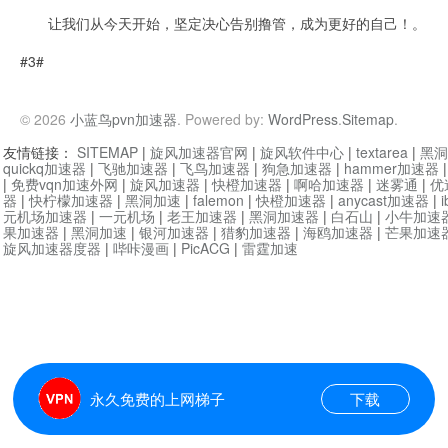
让我们从今天开始，坚定决心告别撸管，成为更好的自己！。
#3#
© 2026
小蓝鸟pvn加速器
. Powered by:
WordPress
.
Sitemap
.
友情链接：
SITEMAP
|
旋风加速器官网
|
旋风软件中心
|
textarea
|
黑洞
quickq加速器
|
飞驰加速器
|
飞鸟加速器
|
狗急加速器
|
hammer加速器
|
免费vqn加速外网
|
旋风加速器
|
快橙加速器
|
啊哈加速器
|
迷雾通
|
优
器
|
快柠檬加速器
|
黑洞加速
|
falemon
|
快橙加速器
|
anycast加速器
|
i
元机场加速器
|
一元机场
|
老王加速器
|
黑洞加速器
|
白石山
|
小牛加速
果加速器
|
黑洞加速
|
银河加速器
|
猎豹加速器
|
海鸥加速器
|
芒果加速
旋风加速器度器
|
哔咔漫画
|
PicACG
|
雷霆加速
永久免费的上网梯子
下载