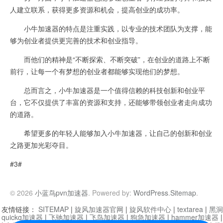
人建立联系，获得更多资源和机会，提高创业的成功率。
小牛加速器的特点是注重实践，以专业的技术团队为支撑，能
够为创业者提供更完善的技术和创业指导。
而他们的精神是“不断探索、不断突破”，在创业的道路上不断
前行，让每一个有梦想的创业者都能够实现他们的梦想。
总而言之，小牛加速器是一个值得信赖的科技创新和创业平
台，它不仅提供了丰富的资源和支持，还能够带领创业者走向成功
的道路。
希望更多的年轻人能够加入小牛加速器，让自己的创新和创业
之路更加光彩夺目。
#3#
© 2026
小蓝鸟pvn加速器
. Powered by:
WordPress
.
Sitemap
.
友情链接：
SITEMAP
|
旋风加速器官网
|
旋风软件中心
|
textarea
|
黑洞
quickq加速器
|
飞驰加速器
|
飞鸟加速器
|
狗急加速器
|
hammer加速器