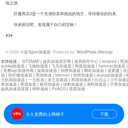
险之旅。
巨魔商店2是一个充满惊喜和挑战的地方，等待着你的到来。
快来探访吧，发现属于自己的宝物！。
#3#
© 2026
小蓝鸟pvn加速器
. Powered by:
WordPress
.
Sitemap
.
友情链接：
SITEMAP
|
旋风加速器官网
|
旋风软件中心
|
textarea
|
黑洞
quickq加速器
|
飞驰加速器
|
飞鸟加速器
|
狗急加速器
|
hammer加速器
|
免费vqn加速外网
|
旋风加速器
|
快橙加速器
|
啊哈加速器
|
迷雾通
|
优
器
|
快柠檬加速器
|
黑洞加速
|
falemon
|
快橙加速器
|
anycast加速器
|
i
元机场加速器
|
一元机场
|
老王加速器
|
黑洞加速器
|
白石山
|
小牛加速
果加速器
|
黑洞加速
|
银河加速器
|
猎豹加速器
|
海鸥加速器
|
芒果加速
旋风加速器度器
|
哔咔漫画
|
PicACG
|
雷霆加速
永久免费的上网梯子
下载