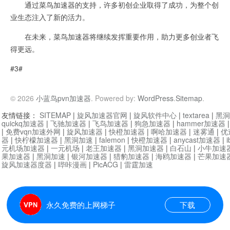
通过菜鸟加速器的支持，许多初创企业取得了成功，为整个创
业生态注入了新的活力。
在未来，菜鸟加速器将继续发挥重要作用，助力更多创业者飞
得更远。
#3#
© 2026
小蓝鸟pvn加速器
. Powered by:
WordPress
.
Sitemap
.
友情链接：
SITEMAP
|
旋风加速器官网
|
旋风软件中心
|
textarea
|
黑洞
quickq加速器
|
飞驰加速器
|
飞鸟加速器
|
狗急加速器
|
hammer加速器
|
免费vqn加速外网
|
旋风加速器
|
快橙加速器
|
啊哈加速器
|
迷雾通
|
优
器
|
快柠檬加速器
|
黑洞加速
|
falemon
|
快橙加速器
|
anycast加速器
|
i
元机场加速器
|
一元机场
|
老王加速器
|
黑洞加速器
|
白石山
|
小牛加速
果加速器
|
黑洞加速
|
银河加速器
|
猎豹加速器
|
海鸥加速器
|
芒果加速
旋风加速器度器
|
哔咔漫画
|
PicACG
|
雷霆加速
永久免费的上网梯子
下载