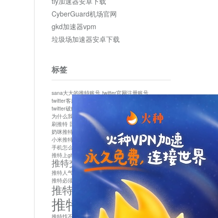
tly加速器安卓下载
CyberGuard机场官网
gkd加速器vpm
垃圾场加速器安卓下载
标签
sana大大的推特账号
twitter官网注册账号
twitter客服
twitter最新
twitter游客访问
twitter破解版下载
twitter账号异常怎么办
为什么我推特无法保存设置
作者sana推特是什么
刷推特
国内为什么不能用twitter
国内能用twitter吗
奶咪推特
如何找回推特密码
小米推特闪退是怎么回事
怎么看推特上的视频
手机怎么注册推特账号
推特devil
推特上ghs的女博主
推特交友软件app下载
推特人气萌货小蔡头喵喵喵
推特实名制
推特必须用外网吗
推特怎么取消关联手机号
推特怎么看敏感内容苹果
推特找不到账号
推特注册必须要手机号