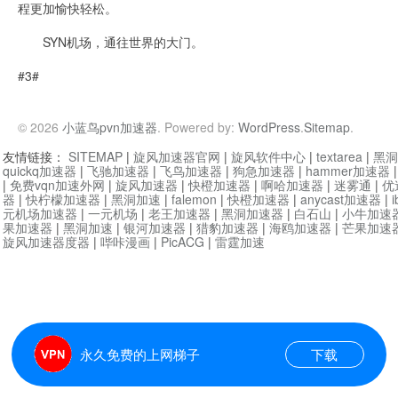
程更加愉快轻松。
SYN机场，通往世界的大门。
#3#
© 2026
小蓝鸟pvn加速器
. Powered by:
WordPress
.
Sitemap
.
友情链接：
SITEMAP
|
旋风加速器官网
|
旋风软件中心
|
textarea
|
黑洞
quickq加速器
|
飞驰加速器
|
飞鸟加速器
|
狗急加速器
|
hammer加速器
|
免费vqn加速外网
|
旋风加速器
|
快橙加速器
|
啊哈加速器
|
迷雾通
|
优
器
|
快柠檬加速器
|
黑洞加速
|
falemon
|
快橙加速器
|
anycast加速器
|
i
元机场加速器
|
一元机场
|
老王加速器
|
黑洞加速器
|
白石山
|
小牛加速
果加速器
|
黑洞加速
|
银河加速器
|
猎豹加速器
|
海鸥加速器
|
芒果加速
旋风加速器度器
|
哔咔漫画
|
PicACG
|
雷霆加速
永久免费的上网梯子
下载