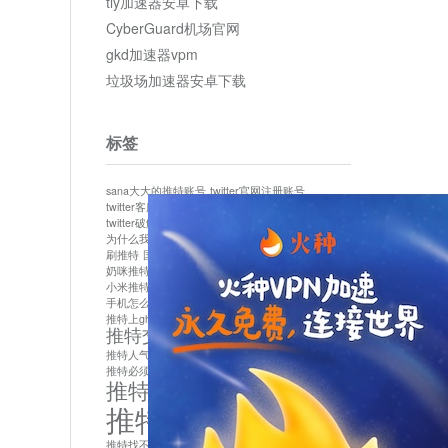
tly加速器安卓下载
CyberGuard机场官网
gkd加速器vpm
垃圾场加速器安卓下载
标签
sana大大的推特账号
twitter官网注册账号
twitter客服
twitter最新
twitter游客访问
twitter破解版下载
twitter账号异常怎么办
为什么我推特无法保存设置
作者sana推特是什么
刷推特
国内为什么不能用twitter
国内能用twitter吗
奶咪推特
如何找回推特密码
小米推特闪退是怎么回事
怎么看推特上的视频
手机怎么注册推特账号
推特devil
推特上ghs的女博主
推特交友软件app下载
推特人气萌货小蔡头喵喵喵
推特实名制
推特必须用外网吗
推特怎么取消关联手机号
推特怎么看敏感内容苹果
推特找不到账号
推特注册必须要手机号