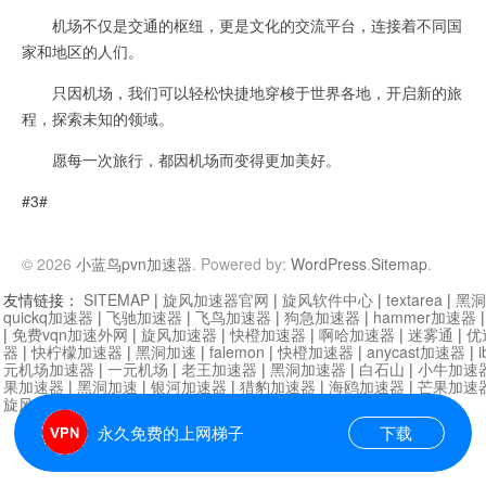
机场不仅是交通的枢纽，更是文化的交流平台，连接着不同国
家和地区的人们。
只因机场，我们可以轻松快捷地穿梭于世界各地，开启新的旅
程，探索未知的领域。
愿每一次旅行，都因机场而变得更加美好。
#3#
© 2026
小蓝鸟pvn加速器
. Powered by:
WordPress
.
Sitemap
.
友情链接：
SITEMAP
|
旋风加速器官网
|
旋风软件中心
|
textarea
|
黑洞
quickq加速器
|
飞驰加速器
|
飞鸟加速器
|
狗急加速器
|
hammer加速器
|
免费vqn加速外网
|
旋风加速器
|
快橙加速器
|
啊哈加速器
|
迷雾通
|
优
器
|
快柠檬加速器
|
黑洞加速
|
falemon
|
快橙加速器
|
anycast加速器
|
i
元机场加速器
|
一元机场
|
老王加速器
|
黑洞加速器
|
白石山
|
小牛加速
果加速器
|
黑洞加速
|
银河加速器
|
猎豹加速器
|
海鸥加速器
|
芒果加速
旋风加速器度器
|
哔咔漫画
|
PicACG
|
雷霆加速
永久免费的上网梯子
下载