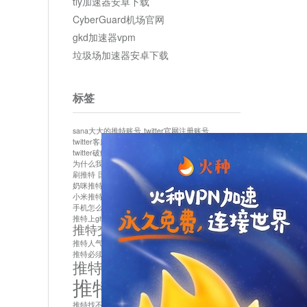
tly加速器安卓下载
CyberGuard机场官网
gkd加速器vpm
垃圾场加速器安卓下载
标签
sana大大的推特账号
twitter官网注册账号
twitter客服
twitter最新
twitter游客访问
twitter破解版下载
twitter账号异常怎么办
为什么我推特无法保存设置
作者sana推特是什么
刷推特
国内为什么不能用twitter
国内能用twitter吗
奶咪推特
如何找回推特密码
小米推特闪退是怎么回事
怎么看推特上的视频
手机怎么注册推特账号
推特devil
推特上ghs的女博主
推特交友软件app下载
推特人气萌货小蔡头喵喵喵
推特实名制
推特必须用外网吗
推特怎么取消关联手机号
推特怎么看敏感内容苹果
推特找不到账号
推特注册必须要手机号