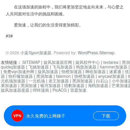
在这场加速的旅程中，我们将更加坚定地走向未来，与心爱之
人共同面对生活中的挑战和困难。
爱加速，让我们的生活变得更加精彩。
#3#
© 2026
小蓝鸟pvn加速器
. Powered by:
WordPress
.
Sitemap
.
友情链接：
SITEMAP
|
旋风加速器官网
|
旋风软件中心
|
textarea
|
黑洞
quickq加速器
|
飞驰加速器
|
飞鸟加速器
|
狗急加速器
|
hammer加速器
|
免费vqn加速外网
|
旋风加速器
|
快橙加速器
|
啊哈加速器
|
迷雾通
|
优
器
|
快柠檬加速器
|
黑洞加速
|
falemon
|
快橙加速器
|
anycast加速器
|
i
元机场加速器
|
一元机场
|
老王加速器
|
黑洞加速器
|
白石山
|
小牛加速
果加速器
|
黑洞加速
|
银河加速器
|
猎豹加速器
|
海鸥加速器
|
芒果加速
旋风加速器度器
|
哔咔漫画
|
PicACG
|
雷霆加速
永久免费的上网梯子
下载