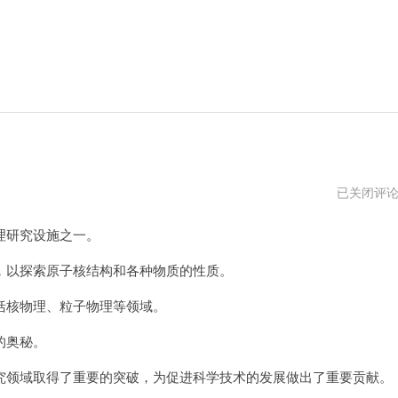
天
已关闭评
河
加
理研究设施之一。
速
器
下
以探索原子核结构和各种物质的性质。
载
地
核物理、粒子物理等领域。
址
的奥秘。
领域取得了重要的突破，为促进科学技术的发展做出了重要贡献。