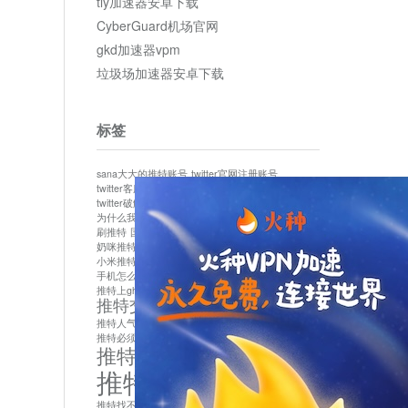
tly加速器安卓下载
CyberGuard机场官网
gkd加速器vpm
垃圾场加速器安卓下载
标签
sana大大的推特账号
twitter官网注册账号
twitter客服
twitter最新
twitter游客访问
twitter破解版下载
twitter账号异常怎么办
为什么我推特无法保存设置
作者sana推特是什么
刷推特
国内为什么不能用twitter
国内能用twitter吗
奶咪推特
如何找回推特密码
小米推特闪退是怎么回事
怎么看推特上的视频
手机怎么注册推特账号
推特devil
推特上ghs的女博主
推特交友软件app下载
推特人气萌货小蔡头喵喵喵
推特实名制
推特必须用外网吗
推特怎么取消关联手机号
推特怎么看敏感内容苹果
推特找不到账号
推特注册必须要手机号