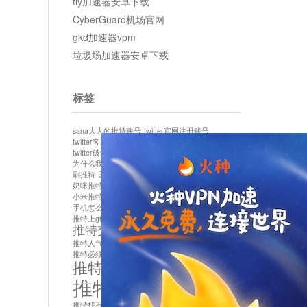
tly加速器安卓下载
CyberGuard机场官网
gkd加速器vpm
垃圾场加速器安卓下载
标签
sana大大的推特账号
twitter官网注册账号
twitter客服
twitter最新
twitter游客访问
twitter破解版下载
twitter账号异常怎么办
为什么我推特无法保存设置
作者sana推特是什么
刷推特
国内为什么不能用twitter
国内能用twitter吗
奶咪推特
如何找回推特密码
小米推特闪退是怎么回事
怎么看推特上的视频
手机怎么注册推特账号
推特devil
推特上ghs的女博主
推特交友软件app下载
推特人气萌货小蔡头喵喵喵
推特实名制
推特必须用外网吗
推特怎么取消关联手机号
推特怎么看敏感内容苹果
推特找不到账号
推特注册必须要手机号