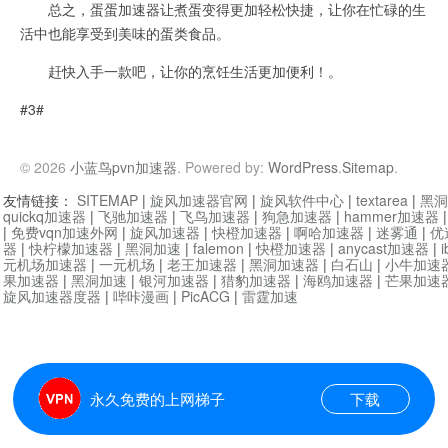
总之，蛋蛋加速器让煮蛋变得更加轻松快捷，让你在忙碌的生
活中也能享受到美味的蛋类食品。
赶快入手一款吧，让你的烹饪生活更加便利！。
#3#
© 2026
小蓝鸟pvn加速器
. Powered by:
WordPress
.
Sitemap
.
友情链接：
SITEMAP
|
旋风加速器官网
|
旋风软件中心
|
textarea
|
黑洞
quickq加速器
|
飞驰加速器
|
飞鸟加速器
|
狗急加速器
|
hammer加速器
|
免费vqn加速外网
|
旋风加速器
|
快橙加速器
|
啊哈加速器
|
迷雾通
|
优
器
|
快柠檬加速器
|
黑洞加速
|
falemon
|
快橙加速器
|
anycast加速器
|
i
元机场加速器
|
一元机场
|
老王加速器
|
黑洞加速器
|
白石山
|
小牛加速
果加速器
|
黑洞加速
|
银河加速器
|
猎豹加速器
|
海鸥加速器
|
芒果加速
旋风加速器度器
|
哔咔漫画
|
PicACG
|
雷霆加速
永久免费的上网梯子
下载