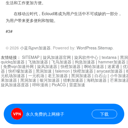
生活和工作更加方便。
在移动云时代，Ecloud将成为用户生活中不可或缺的一部分，
为用户带来更多便利和智能。
#3#
© 2026
小蓝鸟pvn加速器
. Powered by:
WordPress
.
Sitemap
.
友情链接：
SITEMAP
|
旋风加速器官网
|
旋风软件中心
|
textarea
|
黑洞
quickq加速器
|
飞驰加速器
|
飞鸟加速器
|
狗急加速器
|
hammer加速器
|
免费vqn加速外网
|
旋风加速器
|
快橙加速器
|
啊哈加速器
|
迷雾通
|
优
器
|
快柠檬加速器
|
黑洞加速
|
falemon
|
快橙加速器
|
anycast加速器
|
i
元机场加速器
|
一元机场
|
老王加速器
|
黑洞加速器
|
白石山
|
小牛加速
果加速器
|
黑洞加速
|
银河加速器
|
猎豹加速器
|
海鸥加速器
|
芒果加速
旋风加速器度器
|
哔咔漫画
|
PicACG
|
雷霆加速
永久免费的上网梯子
下载