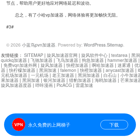
节点，帮助用户更好地应对网络延迟和波动。
总之，有了小哈vp加速器，网络体验将更加畅快无阻。
#3#
© 2026
小蓝鸟pvn加速器
. Powered by:
WordPress
.
Sitemap
.
友情链接：
SITEMAP
|
旋风加速器官网
|
旋风软件中心
|
textarea
|
黑洞
quickq加速器
|
飞驰加速器
|
飞鸟加速器
|
狗急加速器
|
hammer加速器
|
免费vqn加速外网
|
旋风加速器
|
快橙加速器
|
啊哈加速器
|
迷雾通
|
优
器
|
快柠檬加速器
|
黑洞加速
|
falemon
|
快橙加速器
|
anycast加速器
|
i
元机场加速器
|
一元机场
|
老王加速器
|
黑洞加速器
|
白石山
|
小牛加速
果加速器
|
黑洞加速
|
银河加速器
|
猎豹加速器
|
海鸥加速器
|
芒果加速
旋风加速器度器
|
哔咔漫画
|
PicACG
|
雷霆加速
永久免费的上网梯子
下载