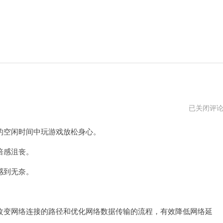
游
已关闭评
侠
加
空闲时间中玩游戏放松身心。
速
器
传
倍感沮丧。
送
门
感到无奈。
变网络连接的路径和优化网络数据传输的流程，有效降低网络延