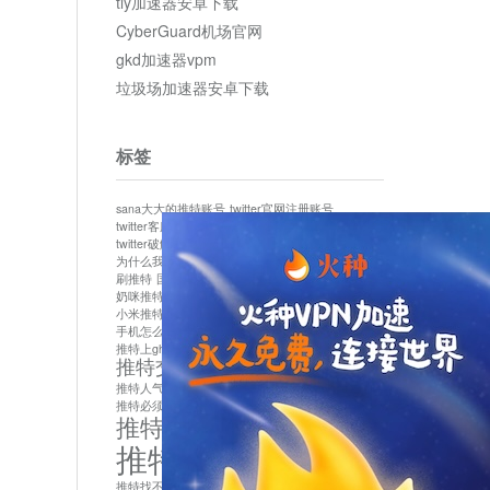
tly加速器安卓下载
CyberGuard机场官网
gkd加速器vpm
垃圾场加速器安卓下载
标签
sana大大的推特账号
twitter官网注册账号
twitter客服
twitter最新
twitter游客访问
twitter破解版下载
twitter账号异常怎么办
为什么我推特无法保存设置
作者sana推特是什么
刷推特
国内为什么不能用twitter
国内能用twitter吗
奶咪推特
如何找回推特密码
小米推特闪退是怎么回事
怎么看推特上的视频
手机怎么注册推特账号
推特devil
推特上ghs的女博主
推特交友软件app下载
推特人气萌货小蔡头喵喵喵
推特实名制
推特必须用外网吗
推特怎么取消关联手机号
推特怎么看敏感内容苹果
推特找不到账号
推特注册必须要手机号