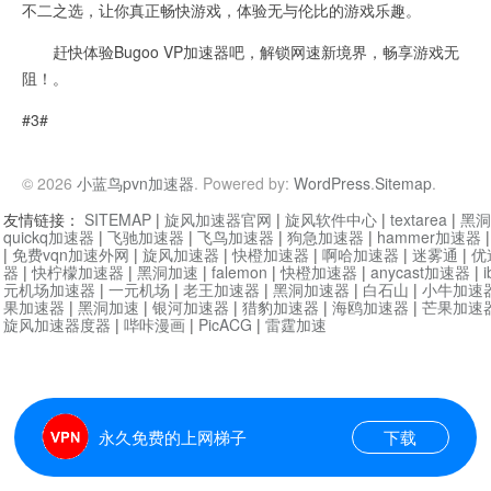
不二之选，让你真正畅快游戏，体验无与伦比的游戏乐趣。
赶快体验Bugoo VP加速器吧，解锁网速新境界，畅享游戏无
阻！。
#3#
© 2026
小蓝鸟pvn加速器
. Powered by:
WordPress
.
Sitemap
.
友情链接：
SITEMAP
|
旋风加速器官网
|
旋风软件中心
|
textarea
|
黑洞
quickq加速器
|
飞驰加速器
|
飞鸟加速器
|
狗急加速器
|
hammer加速器
|
免费vqn加速外网
|
旋风加速器
|
快橙加速器
|
啊哈加速器
|
迷雾通
|
优
器
|
快柠檬加速器
|
黑洞加速
|
falemon
|
快橙加速器
|
anycast加速器
|
i
元机场加速器
|
一元机场
|
老王加速器
|
黑洞加速器
|
白石山
|
小牛加速
果加速器
|
黑洞加速
|
银河加速器
|
猎豹加速器
|
海鸥加速器
|
芒果加速
旋风加速器度器
|
哔咔漫画
|
PicACG
|
雷霆加速
永久免费的上网梯子
下载