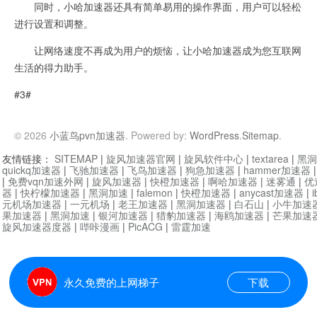
同时，小哈加速器还具有简单易用的操作界面，用户可以轻松
进行设置和调整。
让网络速度不再成为用户的烦恼，让小哈加速器成为您互联网
生活的得力助手。
#3#
© 2026
小蓝鸟pvn加速器
. Powered by:
WordPress
.
Sitemap
.
友情链接：
SITEMAP
|
旋风加速器官网
|
旋风软件中心
|
textarea
|
黑洞
quickq加速器
|
飞驰加速器
|
飞鸟加速器
|
狗急加速器
|
hammer加速器
|
免费vqn加速外网
|
旋风加速器
|
快橙加速器
|
啊哈加速器
|
迷雾通
|
优
器
|
快柠檬加速器
|
黑洞加速
|
falemon
|
快橙加速器
|
anycast加速器
|
i
元机场加速器
|
一元机场
|
老王加速器
|
黑洞加速器
|
白石山
|
小牛加速
果加速器
|
黑洞加速
|
银河加速器
|
猎豹加速器
|
海鸥加速器
|
芒果加速
旋风加速器度器
|
哔咔漫画
|
PicACG
|
雷霆加速
永久免费的上网梯子
下载