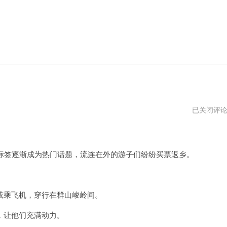
回
已关闭评
城
TP2CN
不
能
用
mainland)的标签逐渐成为热门话题，流连在外的游子们纷纷买票返乡。
了
乘飞机，穿行在群山峻岭间。
让他们充满动力。