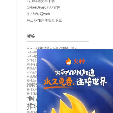
tly加速器安卓下载
CyberGuard机场官网
gkd加速器vpm
垃圾场加速器安卓下载
标签
sana大大的推特账号
twitter官网注册账号
twitter客服
twitter最新
twitter游客访问
twitter破解版下载
twitter账号异常怎么办
为什么我推特无法保存设置
作者sana推特是什么
刷推特
国内为什么不能用twitter
国内能用twitter吗
奶咪推特
如何找回推特密码
小米推特闪退是怎么回事
怎么看推特上的视频
手机怎么注册推特账号
推特devil
推特上ghs的女博主
推特交友软件app下载
推特人气萌货小蔡头喵喵喵
推特实名制
推特必须用外网吗
推特怎么取消关联手机号
推特怎么看敏感内容苹果
推特找不到账号
推特注册必须要手机号