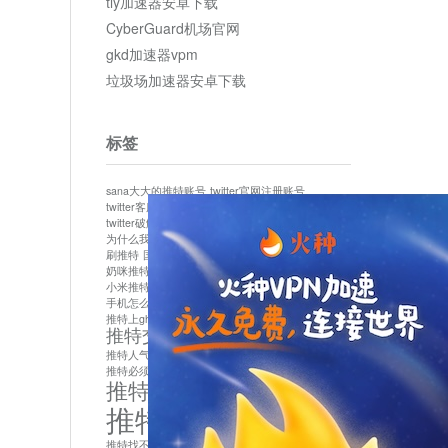
tly加速器安卓下载
CyberGuard机场官网
gkd加速器vpm
垃圾场加速器安卓下载
标签
sana大大的推特账号
twitter官网注册账号
twitter客服
twitter最新
twitter游客访问
twitter破解版下载
twitter账号异常怎么办
为什么我推特无法保存设置
作者sana推特是什么
刷推特
国内为什么不能用twitter
国内能用twitter吗
奶咪推特
如何找回推特密码
小米推特闪退是怎么回事
怎么看推特上的视频
手机怎么注册推特账号
推特devil
推特上ghs的女博主
推特交友软件app下载
推特人气萌货小蔡头喵喵喵
推特实名制
推特必须用外网吗
推特怎么取消关联手机号
推特怎么看敏感内容苹果
推特找不到账号
推特注册必须要手机号