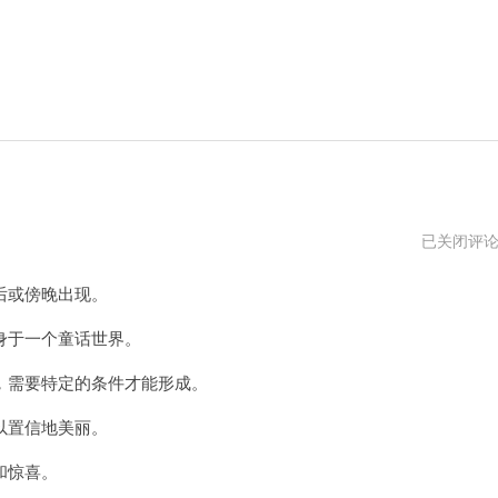
海
已关闭评
豚
云
后或傍晚出现。
vp
于一个童话世界。
需要特定的条件才能形成。
以置信地美丽。
和惊喜。