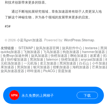
和技术创新带来更多的惊喜。
通过不断地拓展研究领域，章鱼加速器将有助于人类更深入地
了解这个神秘生物，并为各个领域的发展带来更多的启发。
#3#
© 2026
小蓝鸟pvn加速器
. Powered by:
WordPress
.
Sitemap
.
友情链接：
SITEMAP
|
旋风加速器官网
|
旋风软件中心
|
textarea
|
黑洞
quickq加速器
|
飞驰加速器
|
飞鸟加速器
|
狗急加速器
|
hammer加速器
|
免费vqn加速外网
|
旋风加速器
|
快橙加速器
|
啊哈加速器
|
迷雾通
|
优
器
|
快柠檬加速器
|
黑洞加速
|
falemon
|
快橙加速器
|
anycast加速器
|
i
元机场加速器
|
一元机场
|
老王加速器
|
黑洞加速器
|
白石山
|
小牛加速
果加速器
|
黑洞加速
|
银河加速器
|
猎豹加速器
|
海鸥加速器
|
芒果加速
旋风加速器度器
|
哔咔漫画
|
PicACG
|
雷霆加速
永久免费的上网梯子
下载