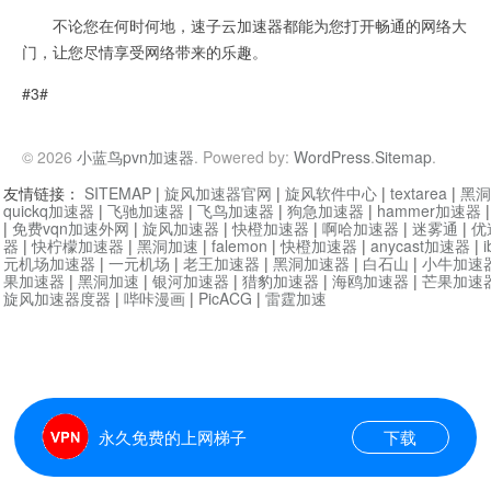
不论您在何时何地，速子云加速器都能为您打开畅通的网络大
门，让您尽情享受网络带来的乐趣。
#3#
© 2026
小蓝鸟pvn加速器
. Powered by:
WordPress
.
Sitemap
.
友情链接：
SITEMAP
|
旋风加速器官网
|
旋风软件中心
|
textarea
|
黑洞
quickq加速器
|
飞驰加速器
|
飞鸟加速器
|
狗急加速器
|
hammer加速器
|
免费vqn加速外网
|
旋风加速器
|
快橙加速器
|
啊哈加速器
|
迷雾通
|
优
器
|
快柠檬加速器
|
黑洞加速
|
falemon
|
快橙加速器
|
anycast加速器
|
i
元机场加速器
|
一元机场
|
老王加速器
|
黑洞加速器
|
白石山
|
小牛加速
果加速器
|
黑洞加速
|
银河加速器
|
猎豹加速器
|
海鸥加速器
|
芒果加速
旋风加速器度器
|
哔咔漫画
|
PicACG
|
雷霆加速
永久免费的上网梯子
下载