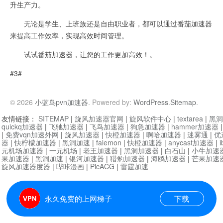
升生产力。
无论是学生、上班族还是自由职业者，都可以通过番茄加速器
来提高工作效率，实现高效时间管理。
试试番茄加速器，让您的工作更加高效！。
#3#
© 2026
小蓝鸟pvn加速器
. Powered by:
WordPress
.
Sitemap
.
友情链接：
SITEMAP
|
旋风加速器官网
|
旋风软件中心
|
textarea
|
黑洞
quickq加速器
|
飞驰加速器
|
飞鸟加速器
|
狗急加速器
|
hammer加速器
|
免费vqn加速外网
|
旋风加速器
|
快橙加速器
|
啊哈加速器
|
迷雾通
|
优
器
|
快柠檬加速器
|
黑洞加速
|
falemon
|
快橙加速器
|
anycast加速器
|
i
元机场加速器
|
一元机场
|
老王加速器
|
黑洞加速器
|
白石山
|
小牛加速
果加速器
|
黑洞加速
|
银河加速器
|
猎豹加速器
|
海鸥加速器
|
芒果加速
旋风加速器度器
|
哔咔漫画
|
PicACG
|
雷霆加速
永久免费的上网梯子
下载