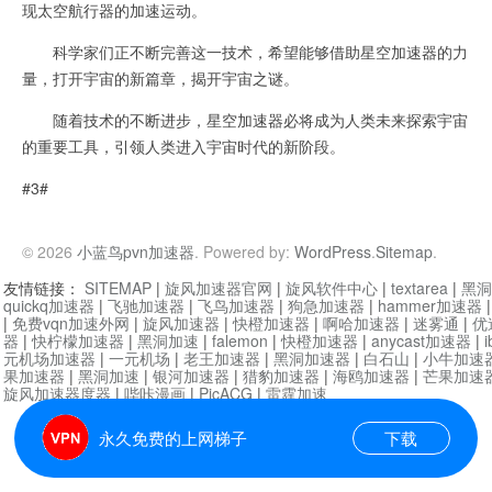
现太空航行器的加速运动。
科学家们正不断完善这一技术，希望能够借助星空加速器的力
量，打开宇宙的新篇章，揭开宇宙之谜。
随着技术的不断进步，星空加速器必将成为人类未来探索宇宙
的重要工具，引领人类进入宇宙时代的新阶段。
#3#
© 2026
小蓝鸟pvn加速器
. Powered by:
WordPress
.
Sitemap
.
友情链接：
SITEMAP
|
旋风加速器官网
|
旋风软件中心
|
textarea
|
黑洞
quickq加速器
|
飞驰加速器
|
飞鸟加速器
|
狗急加速器
|
hammer加速器
|
免费vqn加速外网
|
旋风加速器
|
快橙加速器
|
啊哈加速器
|
迷雾通
|
优
器
|
快柠檬加速器
|
黑洞加速
|
falemon
|
快橙加速器
|
anycast加速器
|
i
元机场加速器
|
一元机场
|
老王加速器
|
黑洞加速器
|
白石山
|
小牛加速
果加速器
|
黑洞加速
|
银河加速器
|
猎豹加速器
|
海鸥加速器
|
芒果加速
旋风加速器度器
|
哔咔漫画
|
PicACG
|
雷霆加速
永久免费的上网梯子
下载