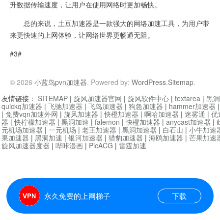
升数据传输速度，让用户在使用网络时更加畅快。
总的来说，土豆加速器是一款强大的网络加速工具，为用户带
来更快速的上网体验，让网络世界更畅通无阻。
#3#
© 2026
小蓝鸟pvn加速器
. Powered by:
WordPress
.
Sitemap
.
友情链接：
SITEMAP
|
旋风加速器官网
|
旋风软件中心
|
textarea
|
黑洞
quickq加速器
|
飞驰加速器
|
飞鸟加速器
|
狗急加速器
|
hammer加速器
|
免费vqn加速外网
|
旋风加速器
|
快橙加速器
|
啊哈加速器
|
迷雾通
|
优
器
|
快柠檬加速器
|
黑洞加速
|
falemon
|
快橙加速器
|
anycast加速器
|
i
元机场加速器
|
一元机场
|
老王加速器
|
黑洞加速器
|
白石山
|
小牛加速
果加速器
|
黑洞加速
|
银河加速器
|
猎豹加速器
|
海鸥加速器
|
芒果加速
旋风加速器度器
|
哔咔漫画
|
PicACG
|
雷霆加速
永久免费的上网梯子
下载