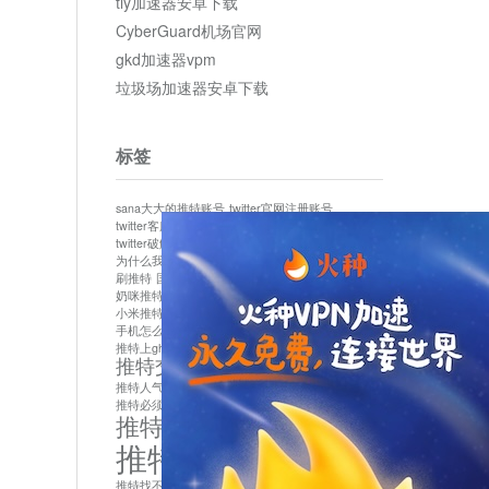
tly加速器安卓下载
CyberGuard机场官网
gkd加速器vpm
垃圾场加速器安卓下载
标签
sana大大的推特账号
twitter官网注册账号
twitter客服
twitter最新
twitter游客访问
twitter破解版下载
twitter账号异常怎么办
为什么我推特无法保存设置
作者sana推特是什么
刷推特
国内为什么不能用twitter
国内能用twitter吗
奶咪推特
如何找回推特密码
小米推特闪退是怎么回事
怎么看推特上的视频
手机怎么注册推特账号
推特devil
推特上ghs的女博主
推特交友软件app下载
推特人气萌货小蔡头喵喵喵
推特实名制
推特必须用外网吗
推特怎么取消关联手机号
推特怎么看敏感内容苹果
推特找不到账号
推特注册必须要手机号