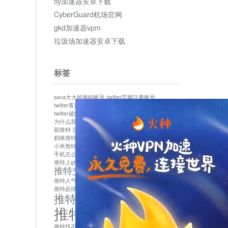
tly加速器安卓下载
CyberGuard机场官网
gkd加速器vpm
垃圾场加速器安卓下载
标签
sana大大的推特账号
twitter官网注册账号
twitter客服
twitter最新
twitter游客访问
twitter破解版下载
twitter账号异常怎么办
为什么我推特无法保存设置
作者sana推特是什么
刷推特
国内为什么不能用twitter
国内能用twitter吗
奶咪推特
如何找回推特密码
小米推特闪退是怎么回事
怎么看推特上的视频
手机怎么注册推特账号
推特devil
推特上ghs的女博主
推特交友软件app下载
推特人气萌货小蔡头喵喵喵
推特实名制
推特必须用外网吗
推特怎么取消关联手机号
推特怎么看敏感内容苹果
推特找不到账号
推特注册必须要手机号