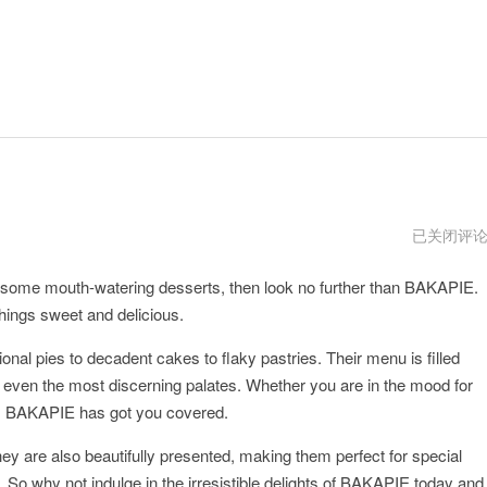
BAKAPIE
已关闭评
vps
in some mouth-watering desserts, then look no further than BAKAPIE.
things sweet and delicious.
onal pies to decadent cakes to flaky pastries. Their menu is filled
sfy even the most discerning palates. Whether you are in the mood for
ey, BAKAPIE has got you covered.
ey are also beautifully presented, making them perfect for special
. So why not indulge in the irresistible delights of BAKAPIE today and