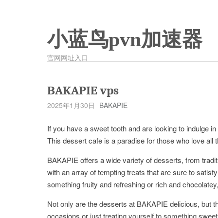
小蓝鸟pvn加速器
官网网址入口
BAKAPIE vps
2025年1月30日
BAKAPIE
If you have a sweet tooth and are looking to indulge 
This dessert cafe is a paradise for those who love all 
BAKAPIE offers a wide variety of desserts, from traditi
with an array of tempting treats that are sure to sati
something fruity and refreshing or rich and chocolat
Not only are the desserts at BAKAPIE delicious, but th
occasions or just treating yourself to something sweet