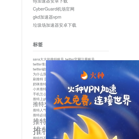
tly加速器安卓下载
CyberGuard机场官网
gkd加速器vpm
垃圾场加速器安卓下载
标签
sana大大的推特账号
twitter官网注册账号
twitter客服
twitter最新
twitter游客访问
twitter破解版下载
twitter账号异常怎么办
为什么我推特无法保存设置
作者sana推特是什么
刷推特
国内为什么不能用twitter
国内能用twitter吗
奶咪推特
如何找回推特密码
小米推特闪退是怎么回事
怎么看推特上的视频
手机怎么注册推特账号
推特devil
推特上ghs的女博主
推特交友软件app下载
推特人气萌货小蔡头喵喵喵
推特实名制
推特必须用外网吗
推特怎么取消关联手机号
推特怎么看敏感内容苹果
推特找不到账号
推特注册必须要手机号