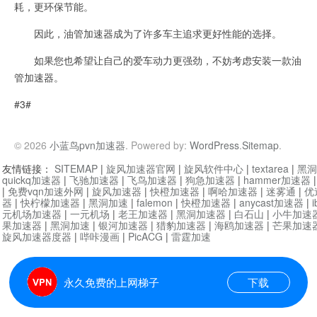
耗，更环保节能。
因此，油管加速器成为了许多车主追求更好性能的选择。
如果您也希望让自己的爱车动力更强劲，不妨考虑安装一款油
管加速器。
#3#
© 2026
小蓝鸟pvn加速器
. Powered by:
WordPress
.
Sitemap
.
友情链接：
SITEMAP
|
旋风加速器官网
|
旋风软件中心
|
textarea
|
黑洞
quickq加速器
|
飞驰加速器
|
飞鸟加速器
|
狗急加速器
|
hammer加速器
|
免费vqn加速外网
|
旋风加速器
|
快橙加速器
|
啊哈加速器
|
迷雾通
|
优
器
|
快柠檬加速器
|
黑洞加速
|
falemon
|
快橙加速器
|
anycast加速器
|
i
元机场加速器
|
一元机场
|
老王加速器
|
黑洞加速器
|
白石山
|
小牛加速
果加速器
|
黑洞加速
|
银河加速器
|
猎豹加速器
|
海鸥加速器
|
芒果加速
旋风加速器度器
|
哔咔漫画
|
PicACG
|
雷霆加速
永久免费的上网梯子
下载