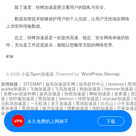
除了速度，轻蜂加速器更注重用户的隐私与安全。
数据加密技术能够保护用户的个人信息，让用户无忧地在网络
上浏览和传输数据。
总之，轻蜂加速器是一款提供高速、稳定、安全网络体验的软
件，无论是工作还是娱乐，都能让您畅享无阻的网络世界。
#3#
© 2026
小蓝鸟pvn加速器
. Powered by:
WordPress
.
Sitemap
.
友情链接：
SITEMAP
|
旋风加速器官网
|
旋风软件中心
|
textarea
|
黑洞
quickq加速器
|
飞驰加速器
|
飞鸟加速器
|
狗急加速器
|
hammer加速器
|
免费vqn加速外网
|
旋风加速器
|
快橙加速器
|
啊哈加速器
|
迷雾通
|
优
器
|
快柠檬加速器
|
黑洞加速
|
falemon
|
快橙加速器
|
anycast加速器
|
i
元机场加速器
|
一元机场
|
老王加速器
|
黑洞加速器
|
白石山
|
小牛加速
果加速器
|
黑洞加速
|
银河加速器
|
猎豹加速器
|
海鸥加速器
|
芒果加速
旋风加速器度器
|
哔咔漫画
|
PicACG
|
雷霆加速
永久免费的上网梯子
下载