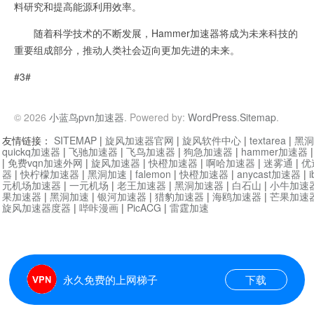
料研究和提高能源利用效率。
随着科学技术的不断发展，Hammer加速器将成为未来科技的
重要组成部分，推动人类社会迈向更加先进的未来。
#3#
© 2026
小蓝鸟pvn加速器
. Powered by:
WordPress
.
Sitemap
.
友情链接：
SITEMAP
|
旋风加速器官网
|
旋风软件中心
|
textarea
|
黑洞
quickq加速器
|
飞驰加速器
|
飞鸟加速器
|
狗急加速器
|
hammer加速器
|
免费vqn加速外网
|
旋风加速器
|
快橙加速器
|
啊哈加速器
|
迷雾通
|
优
器
|
快柠檬加速器
|
黑洞加速
|
falemon
|
快橙加速器
|
anycast加速器
|
i
元机场加速器
|
一元机场
|
老王加速器
|
黑洞加速器
|
白石山
|
小牛加速
果加速器
|
黑洞加速
|
银河加速器
|
猎豹加速器
|
海鸥加速器
|
芒果加速
旋风加速器度器
|
哔咔漫画
|
PicACG
|
雷霆加速
永久免费的上网梯子
下载